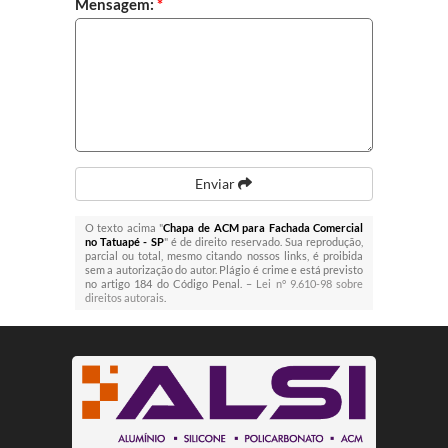
Mensagem:
*
Enviar
O texto acima "
Chapa de ACM para Fachada Comercial
no Tatuapé - SP
" é de direito reservado. Sua reprodução,
parcial ou total, mesmo citando nossos links, é proibida
sem a autorização do autor. Plágio é crime e está previsto
no artigo 184 do Código Penal. –
Lei n° 9.610-98 sobre
direitos autorais
.