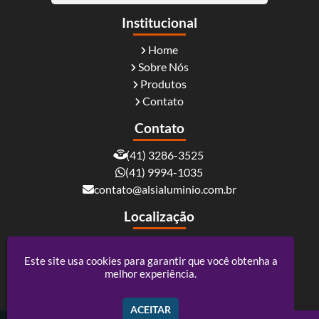
Institucional
Home
Sobre Nós
Produtos
Contato
Contato
(41) 3286-3525
(41) 9994-1035
contato@alsialuminio.com.br
Localização
Rua Carlos Essenfelder, 4095 - Boqueirão -
Curitiba / PR - CEP: 81730-060
Este site usa cookies para garantir que você obtenha a
melhor experiência.
Alsi Comércio De Alumínio - ACM e Policarbonato
ACEITAR