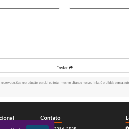
Enviar
to reservado. Sua reprodução, parcial ou total, mesmo citando nossos links, é proibida sem a aut
ucional
Contato
L
(41) 3286-3525