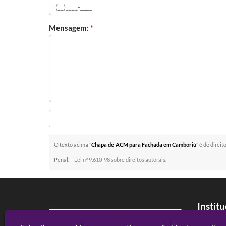
Mensagem:
*
O texto acima "
Chapa de ACM para Fachada em Camboriú
" é de direi
Penal. –
Lei n° 9.610-98 sobre direitos autorais
.
Instit
Home