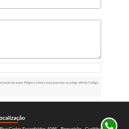
orização do autor. Plágio é crime e está previsto no artigo 184 do Código
ocalização
Rua Carlos Essenfelder, 4095 - Boqueirão - Curitiba