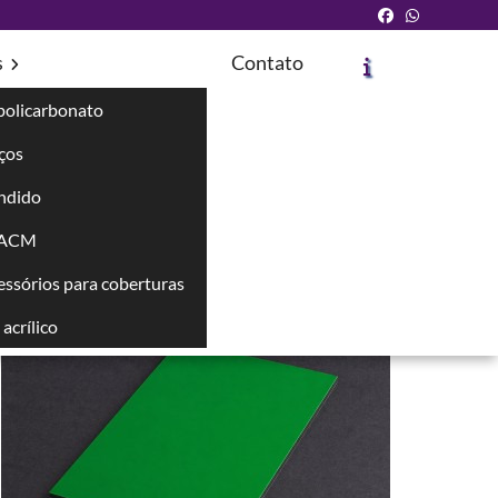
s
Contato
policarbonato
íços
ndido
Solicite um Orçamento
Chame no WhatsApp
 ACM
cessórios para coberturas
Informações
acrílico