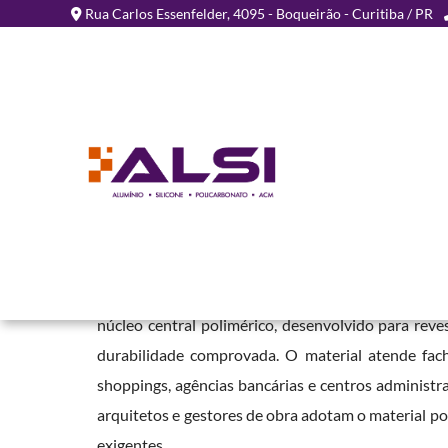
Rua Carlos Essenfelder, 4095 - Boqueirão - Curitiba / PR
Chapa de ACM para Fach
Camboriú
Home
»
Informações
»
Chapa de ACM para Fachada em Camboriú
A
Chapa de ACM para Fachada em Camboriú
é u
núcleo central polimérico, desenvolvido para rev
durabilidade comprovada. O material atende facha
shoppings, agências bancárias e centros administra
arquitetos e gestores de obra adotam o material p
exigentes.