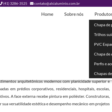
(41) 3286-3525
contato@alsialuminio.com.br
Home
Sobre nós
Produto
Chapa de 
Trilhos su
ada em
PVC Expa
Chapa de
Perfis e a
Chapas de 
m painel composto por duas lâminas externas de alumínio com
estimentos arquitetônicos modernos com planicidade superior e
das em prédios corporativos, residenciais, hospitais, escolas,
tivos. A face externa recebe pintura em poliéster. Construtoras,
or sua versatilidade estética e desempenho mecânico em projetos