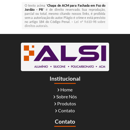
O texto acima "
Chapa de ACM para Fachada em Foz do
Jordão - PR
" é de direito reservado. Sua reprodução,
parcial ou total, mesmo citando nossos links, é proibida
sem a autorização do autor. Plágio é crime e está previsto
no artigo 184 do Código Penal. –
Lei n° 9.610-98 sobre
direitos autorais
.
Institucional
Home
Sobre Nós
Produtos
Contato
Contato