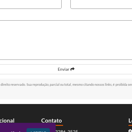
Enviar
e direito reservado. Sua reprodução, parcial ou total, mesmo citando nossos links, é proibida se
ucional
Contato
L
(41) 3286-3525