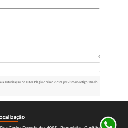
m a autorização do autor. Plágio é crime e está previsto no artigo 184 do
ocalização
Rua Carlos Essenfelder, 4095 - Boqueirão - Curitiba