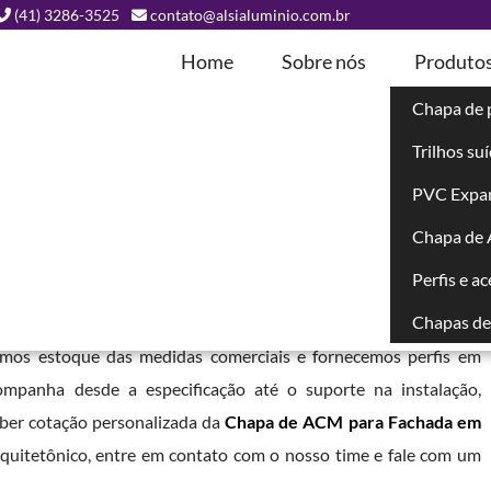
(41) 3286-3525
contato@alsialuminio.com.br
Home
Sobre nós
Produto
Chapa de 
Trilhos su
ada em
PVC Expa
Chapa de
 - PR
Perfis e a
Chapas de 
 ampla variedade de cores foscas e brilhantes. Trabalhamos
emos estoque das medidas comerciais e fornecemos perfis em
ompanha desde a especificação até o suporte na instalação,
eber cotação personalizada da
Chapa de ACM para Fachada em
quitetônico, entre em contato com o nosso time e fale com um