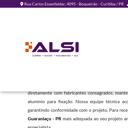
Rua Carlos Essenfelder, 4095 - Boqueirão - Curitiba / PR
Chapa de ACM para Fach
Guaraniaçu - PR
Home
»
Informações
»
Chapa de ACM para Fachada em Guaraniaçu
Em nossa empresa, oferecemos este material em
diretamente com fabricantes consagrados, mant
alumínio para fixação. Nossa equipe técnica ac
garantindo conformidade com o projeto. Para rec
Guaraniaçu - PR
mais adequada ao seu projeto ar
especialista.