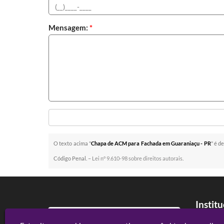
Mensagem:
*
O texto acima "
Chapa de ACM para Fachada em Guaraniaçu - PR
" é d
Código Penal. –
Lei n° 9.610-98 sobre direitos autorais
.
Instit
Home