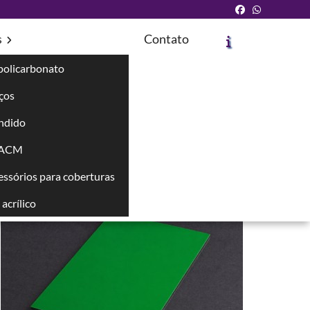
s
Contato
policarbonato
íços
ndido
Solicite um Orçamento
Chame no WhatsApp
 ACM
cessórios para coberturas
Informações
acrílico