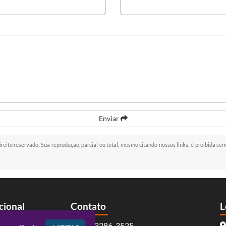
Enviar
direito reservado. Sua reprodução, parcial ou total, mesmo citando nossos links, é proibida sem
ucional
Contato
L
(41) 3286-3525