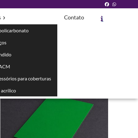
s
Contato
policarbonato
íços
ndido
Solicite um Orçamento
Chame no WhatsApp
 ACM
cessórios para coberturas
Informações
acrílico