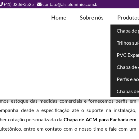
(41) 3286-3525
contato@alsialuminio.com.br
Home
Sobre nós
Produto
Chapa de 
Trilhos su
ada em Icaraíma
PVC Expa
Chapa de
PR
Perfis e a
Chapas de 
 ampla variedade de cores foscas e brilhantes. Trabalhamos
emos estoque das medidas comerciais e fornecemos perfis em
ompanha desde a especificação até o suporte na instalação,
eber cotação personalizada da
Chapa de ACM para Fachada em
itetônico, entre em contato com o nosso time e fale com um