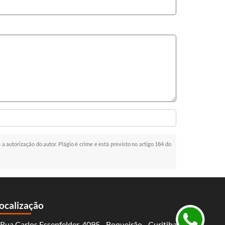
 a autorização do autor. Plágio é crime e está previsto no artigo 184 do
ocalização
Rua Carlos Essenfelder, 4095 - Boqueirão - Curitiba