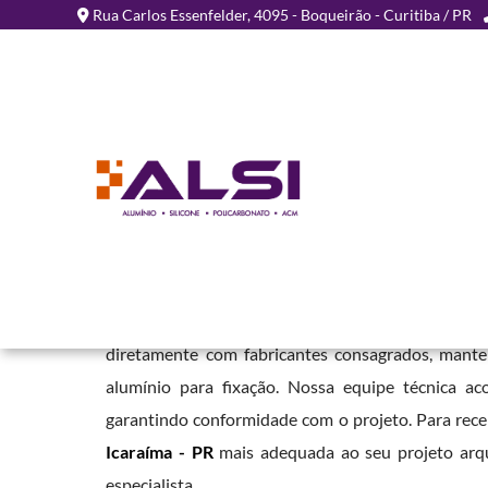
Rua Carlos Essenfelder, 4095 - Boqueirão - Curitiba / PR
Chapa de ACM para Fach
- PR
Home
»
Informações
»
Chapa de ACM para Fachada em Icaraíma - 
Em nossa empresa, oferecemos este material em
diretamente com fabricantes consagrados, mant
alumínio para fixação. Nossa equipe técnica ac
garantindo conformidade com o projeto. Para rec
Icaraíma - PR
mais adequada ao seu projeto arqu
especialista.