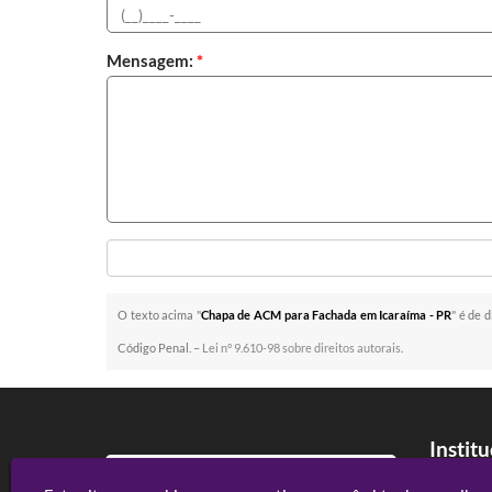
Mensagem:
*
O texto acima "
Chapa de ACM para Fachada em Icaraíma - PR
" é de 
Código Penal. –
Lei n° 9.610-98 sobre direitos autorais
.
Instit
Home