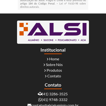
autorização do autor. Plágio é crime e está previsto no
artigo 184 do Código Penal. –
Lei n° 9.610-98 sobre
direitos autorais
.
Institucional
Home
Sobre Nós
Produtos
Contato
Contato
(41) 3286-3525
(41) 9748-3332
contato@alsialuminio.com.br