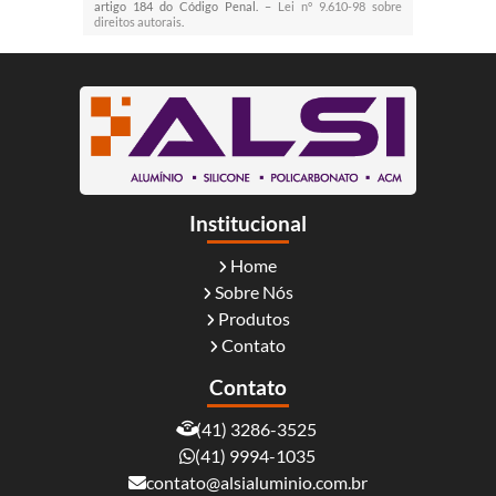
artigo 184 do Código Penal. –
Lei n° 9.610-98 sobre
direitos autorais
.
Institucional
Home
Sobre Nós
Produtos
Contato
Contato
(41) 3286-3525
(41) 9994-1035
contato@alsialuminio.com.br