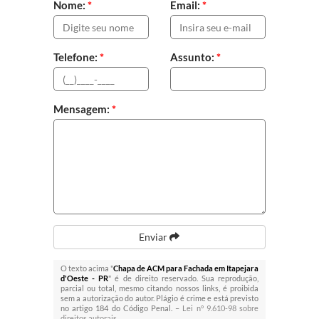
Nome:
*
Email:
*
Telefone:
*
Assunto:
*
Mensagem:
*
Enviar
O texto acima "
Chapa de ACM para Fachada em Itapejara
d'Oeste - PR
" é de direito reservado. Sua reprodução,
parcial ou total, mesmo citando nossos links, é proibida
sem a autorização do autor. Plágio é crime e está previsto
no artigo 184 do Código Penal. –
Lei n° 9.610-98 sobre
direitos autorais
.