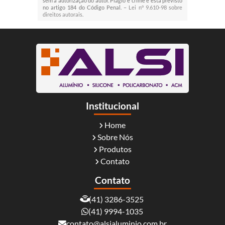
sem a autorização do autor. Plágio é crime e está previsto
no artigo 184 do Código Penal. –
Lei n° 9.610-98 sobre
direitos autorais
.
Institucional
Home
Sobre Nós
Produtos
Contato
Contato
(41) 3286-3525
(41) 9994-1035
contato@alsialuminio.com.br