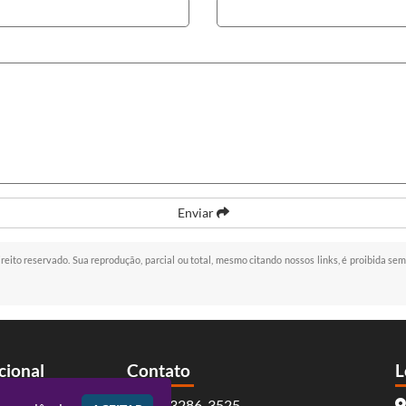
Enviar
ireito reservado. Sua reprodução, parcial ou total, mesmo citando nossos links, é proibida sem
ucional
Contato
L
(41) 3286-3525