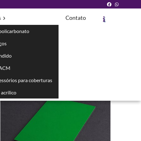
s
Contato
policarbonato
íços
ndido
Solicite um Orçamento
Chame no WhatsApp
 ACM
cessórios para coberturas
Informações
acrílico