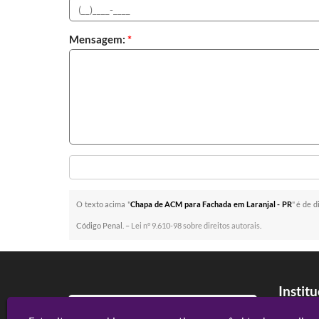
Mensagem:
*
O texto acima "
Chapa de ACM para Fachada em Laranjal - PR
" é de d
Código Penal. –
Lei n° 9.610-98 sobre direitos autorais
.
Instit
Home