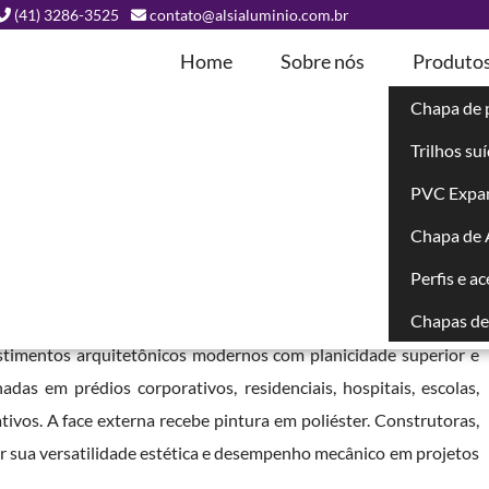
(41) 3286-3525
contato@alsialuminio.com.br
Home
Sobre nós
Produto
Chapa de 
Trilhos su
da em Laranjal
PVC Expa
Chapa de
R
Perfis e a
Chapas de 
um painel composto por duas lâminas externas de alumínio com
estimentos arquitetônicos modernos com planicidade superior e
das em prédios corporativos, residenciais, hospitais, escolas,
tivos. A face externa recebe pintura em poliéster. Construtoras,
or sua versatilidade estética e desempenho mecânico em projetos