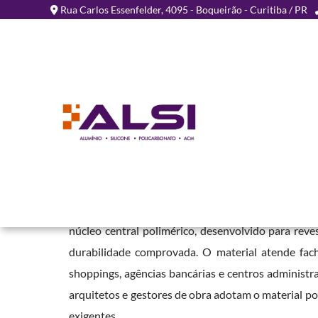
Rua Carlos Essenfelder, 4095 - Boqueirão - Curitiba / PR
Chapa de ACM para Facha
- PR
Home
»
Informações
»
Chapa de ACM para Fachada em Laranjal - P
A
Chapa de ACM para Fachada em Laranjal - PR
é 
núcleo central polimérico, desenvolvido para rev
durabilidade comprovada. O material atende facha
shoppings, agências bancárias e centros administra
arquitetos e gestores de obra adotam o material p
exigentes.