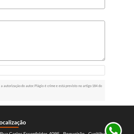
 a autorização do autor. Plágio é crime e está previsto no artigo 184 do
ocalização
Rua Carlos Essenfelder, 4095 - Boqueirão - Curitiba