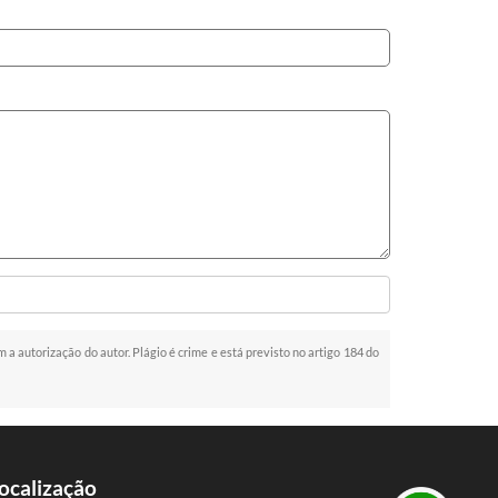
m a autorização do autor. Plágio é crime e está previsto no artigo 184 do
ocalização