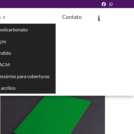
s
Contato
policarbonato
íços
ndido
Solicite um Orçamento
Chame no WhatsApp
 ACM
cessórios para coberturas
Informações
acrílico