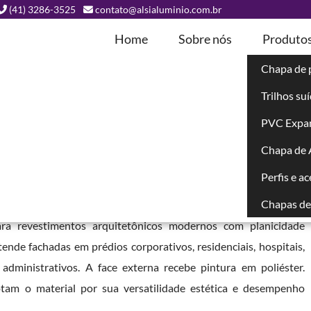
(41) 3286-3525
contato@alsialuminio.com.br
Home
Sobre nós
Produto
Chapa de 
Trilhos su
ada em
PVC Expa
Chapa de
- PR
Perfis e a
Chapas de 
PR
é um painel composto por duas lâminas externas de alumínio
ara revestimentos arquitetônicos modernos com planicidade
ende fachadas em prédios corporativos, residenciais, hospitais,
 administrativos. A face externa recebe pintura em poliéster.
otam o material por sua versatilidade estética e desempenho