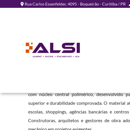
Rua Carlos Essenfelder, 4095 - Boqueirão - Curitiba / PR
Chapa de ACM para Fach
Medianeira - PR
Home
»
Informações
»
Chapa de ACM para Fachada em Medianeira 
A
Chapa de ACM para Fachada em Medianeira - 
com núcleo central polimérico, desenvolvido p
superior e durabilidade comprovada. O material at
escolas, shoppings, agências bancárias e centros
Construtoras, arquitetos e gestores de obra ad
mecânico em projetos exigentes.