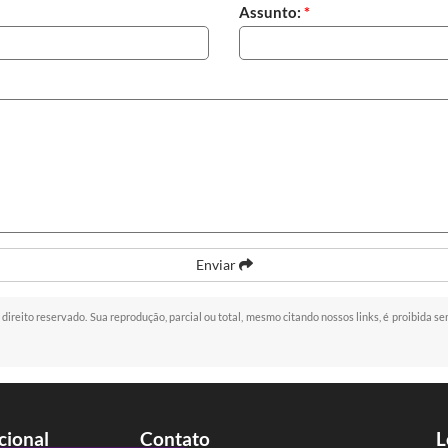
Assunto:
*
Enviar
e direito reservado. Sua reprodução, parcial ou total, mesmo citando nossos links, é proibida se
ucional
Contato
L