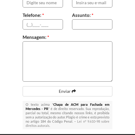
Telefone:
*
Assunto:
*
Mensagem:
*
Enviar
O texto acima "
Chapa de ACM para Fachada em
Mercedes - PR
" é de direito reservado. Sua reprodução,
parcial ou total, mesmo citando nossos links, é proibida
sem a autorização do autor. Plágio é crime e está previsto
no artigo 184 do Código Penal. –
Lei n° 9.610-98 sobre
direitos autorais
.