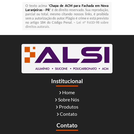
O texto acima "
Chapa de ACM para Fachada em Nova
Laranjeiras - PR
" é de direito reservado. Sua reprodução,
parcial ou total, mesmo citando nossos links, é proibida
sem a autorização do autor. Plágio é crime e está previsto
no artigo 184 do Código Penal. –
Lei n° 9.610-98 sobre
direitos autorais
.
Institucional
Home
Sobre Nós
Produtos
Contato
Contato