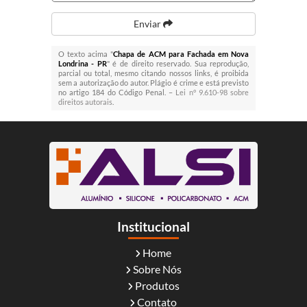
Enviar
O texto acima "
Chapa de ACM para Fachada em Nova
Londrina - PR
" é de direito reservado. Sua reprodução,
parcial ou total, mesmo citando nossos links, é proibida
sem a autorização do autor. Plágio é crime e está previsto
no artigo 184 do Código Penal. –
Lei n° 9.610-98 sobre
direitos autorais
.
Institucional
Home
Sobre Nós
Produtos
Contato