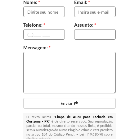
Nome:
*
Email:
*
Telefone:
*
Assunto:
*
Mensagem:
*
Enviar
O texto acima "
Chapa de ACM para Fachada em
Ourizona - PR
" é de direito reservado. Sua reprodução,
parcial ou total, mesmo citando nossos links, é proibida
sem a autorização do autor. Plágio é crime e está previsto
no artigo 184 do Código Penal. –
Lei n° 9.610-98 sobre
direitos autorais
.