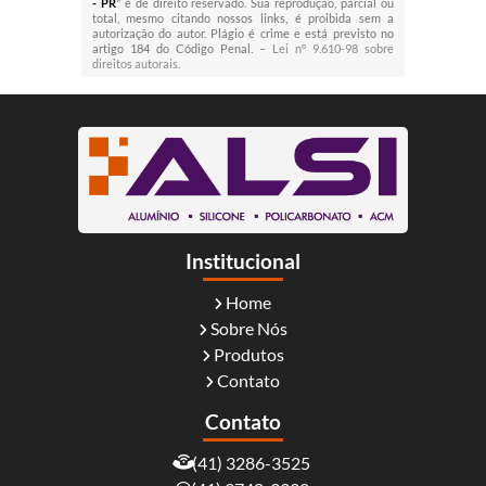
- PR
" é de direito reservado. Sua reprodução, parcial ou
total, mesmo citando nossos links, é proibida sem a
autorização do autor. Plágio é crime e está previsto no
artigo 184 do Código Penal. –
Lei n° 9.610-98 sobre
direitos autorais
.
Institucional
Home
Sobre Nós
Produtos
Contato
Contato
(41) 3286-3525