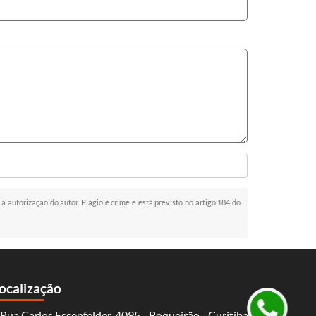
 a autorização do autor. Plágio é crime e está previsto no artigo 184 do
ocalização
Rua Carlos Essenfelder, 4095 - Boqueirão - Curitiba