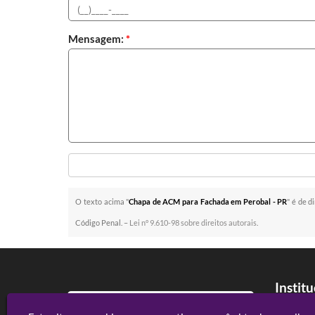
Mensagem:
*
O texto acima "
Chapa de ACM para Fachada em Perobal - PR
" é de d
Código Penal. –
Lei n° 9.610-98 sobre direitos autorais
.
Instit
Home