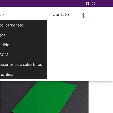
s
Contato
policarbonato
íços
ndido
Solicite um Orçamento
Chame no WhatsApp
 ACM
cessórios para coberturas
Informações
acrílico