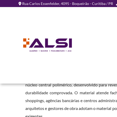
Rua Carlos Essenfelder, 4095 - Boqueirão - Curitiba / PR
Chapa de ACM para Fach
- PR
Home
»
Informações
»
Chapa de ACM para Fachada em Perobal - P
A
Chapa de ACM para Fachada em Perobal - PR
é 
núcleo central polimérico, desenvolvido para rev
durabilidade comprovada. O material atende facha
shoppings, agências bancárias e centros administra
arquitetos e gestores de obra adotam o material p
exigentes.