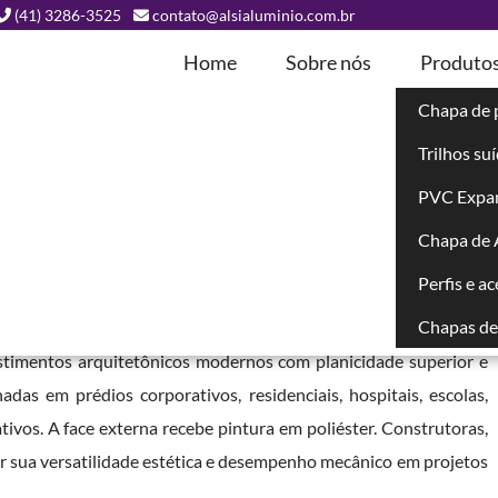
(41) 3286-3525
contato@alsialuminio.com.br
Home
Sobre nós
Produto
Chapa de 
Trilhos su
ada em Perobal
PVC Expa
Chapa de
R
Perfis e a
Chapas de 
um painel composto por duas lâminas externas de alumínio com
estimentos arquitetônicos modernos com planicidade superior e
das em prédios corporativos, residenciais, hospitais, escolas,
tivos. A face externa recebe pintura em poliéster. Construtoras,
or sua versatilidade estética e desempenho mecânico em projetos