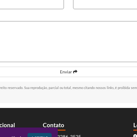
Enviar
ireito reservado. Sua reprodução, parcial ou total, mesmo citando nossos links, é proibida sem
ucional
Contato
L
(41) 3286-3525