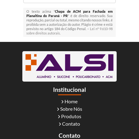
O texto acima "
Chapa de ACM para Fachada em
Planaltina do Paraná - PR
" é de direito reservado. Sua
reprodução, parcial ou total, mesmo citando nossos links, é
proibida sem a autorização do autor. Plágio é crime e está
previsto no artigo 184 do Código Penal. –
Lei n° 9.610-98
sobre direitos autorais
.
Institucional
Home
Sobre Nós
Produtos
Contato
Contato