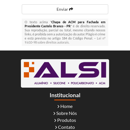
Enviar
O texto acima "
Chapa de ACM para Fachada em
Presidente Castelo Branco - PR
" é de direito reservado.
Sua reprodução, parcial ou total, mesmo citando nossos
links, é proibida sem a autorização do autor. Plágio é crime
e está previsto no artigo 184 do Código Penal. –
Lei n°
9.610-98 sobre direitos autorais
.
Institucional
Home
Sobre Nós
Produtos
Contato