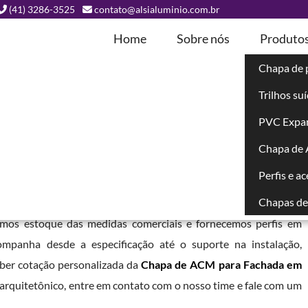
(41) 3286-3525
contato@alsialuminio.com.br
Home
Sobre nós
Produto
Chapa de 
Trilhos su
ada em Quatro
PVC Expa
Chapa de
tes - PR
Perfis e a
Chapas de 
 ampla variedade de cores foscas e brilhantes. Trabalhamos
emos estoque das medidas comerciais e fornecemos perfis em
ompanha desde a especificação até o suporte na instalação,
eber cotação personalizada da
Chapa de ACM para Fachada em
arquitetônico, entre em contato com o nosso time e fale com um