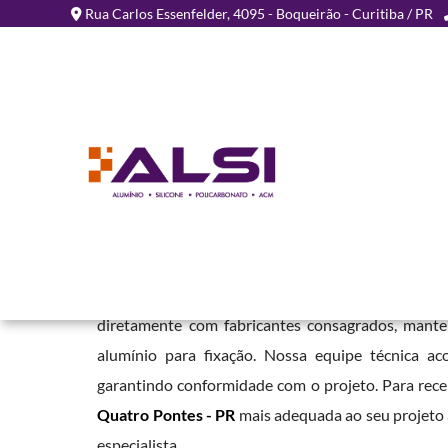
Rua Carlos Essenfelder, 4095 - Boqueirão - Curitiba / PR
Chapa de ACM para Fach
Pontes - PR
Home
»
Informações
»
Chapa de ACM para Fachada em Quatro Pon
Em nossa empresa, oferecemos este material em
diretamente com fabricantes consagrados, mant
alumínio para fixação. Nossa equipe técnica ac
garantindo conformidade com o projeto. Para rec
Quatro Pontes - PR
mais adequada ao seu projeto 
especialista.