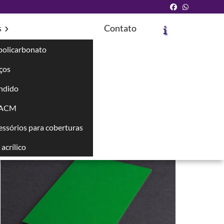
s
Contato
policarbonato
íços
ndido
Solicite um Orçamento
Chame no WhatsApp
 ACM
cessórios para coberturas
Informações
acrílico