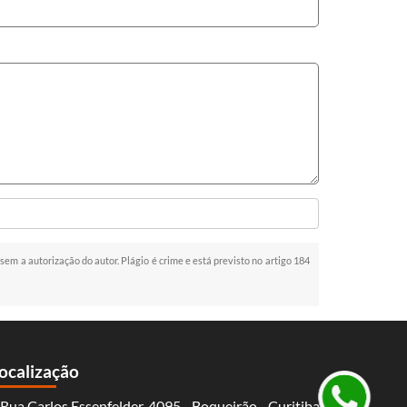
 sem a autorização do autor. Plágio é crime e está previsto no artigo 184
ocalização
Rua Carlos Essenfelder, 4095 - Boqueirão - Curitiba