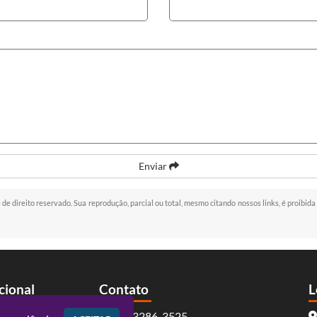
Enviar
é de direito reservado. Sua reprodução, parcial ou total, mesmo citando nossos links, é proibida
ucional
Contato
L
(41) 3286-3525