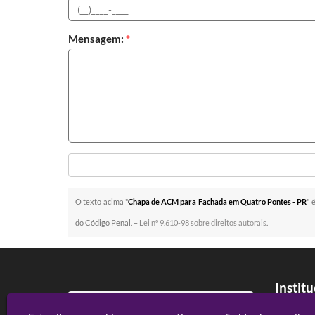
Mensagem:
*
O texto acima "
Chapa de ACM para Fachada em Quatro Pontes - PR
" 
do Código Penal. –
Lei n° 9.610-98 sobre direitos autorais
.
Instit
Home