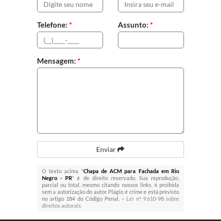
Telefone:
*
Assunto:
*
Mensagem:
*
Enviar
O texto acima "
Chapa de ACM para Fachada em Rio
Negro - PR
" é de direito reservado. Sua reprodução,
parcial ou total, mesmo citando nossos links, é proibida
sem a autorização do autor. Plágio é crime e está previsto
no artigo 184 do Código Penal. –
Lei n° 9.610-98 sobre
direitos autorais
.