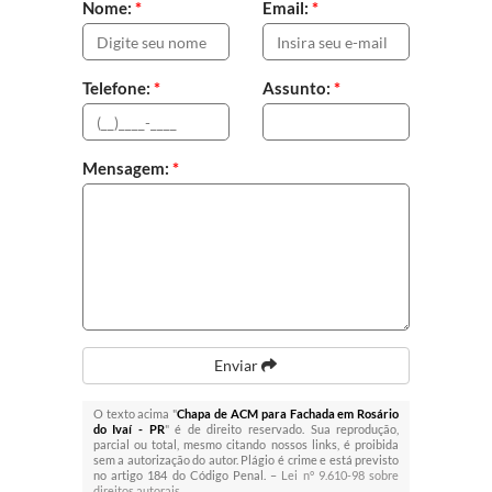
Nome:
*
Email:
*
Telefone:
*
Assunto:
*
Mensagem:
*
Enviar
O texto acima "
Chapa de ACM para Fachada em Rosário
do Ivaí - PR
" é de direito reservado. Sua reprodução,
parcial ou total, mesmo citando nossos links, é proibida
sem a autorização do autor. Plágio é crime e está previsto
no artigo 184 do Código Penal. –
Lei n° 9.610-98 sobre
direitos autorais
.