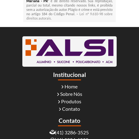
Mariana - PR
" é de direito reservado. Sua reprodução,
parcial ou total, mesmo citando nossos links, é proibida
sem a autorização do autor. Plágio é crime e está previsto
no artigo 184 do Código Penal. –
Lei n° 9.610-98 sobre
direitos autorais
.
Institucional
Home
Sobre Nós
Produtos
Contato
Contato
(41) 3286-3525