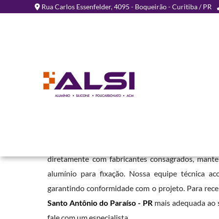
Rua Carlos Essenfelder, 4095 - Boqueirão - Curitiba / PR
Chapa de ACM para Fach
Antônio do Paraíso - PR
Home
»
Informações
»
Chapa de ACM para Fachada em Santo Antôn
Em nossa empresa, oferecemos este material em
diretamente com fabricantes consagrados, mant
alumínio para fixação. Nossa equipe técnica ac
garantindo conformidade com o projeto. Para rec
Santo Antônio do Paraíso - PR
mais adequada ao s
fale com um especialista.