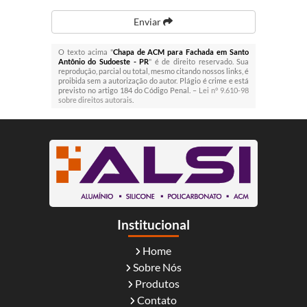
Enviar
O texto acima "
Chapa de ACM para Fachada em Santo
Antônio do Sudoeste - PR
" é de direito reservado. Sua
reprodução, parcial ou total, mesmo citando nossos links, é
proibida sem a autorização do autor. Plágio é crime e está
previsto no artigo 184 do Código Penal. –
Lei n° 9.610-98
sobre direitos autorais
.
Institucional
Home
Sobre Nós
Produtos
Contato