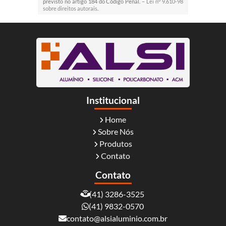
previsto no artigo 184 do Código Penal. –
Lei n° 9.610-98
sobre direitos autorais
.
Institucional
Home
Sobre Nós
Produtos
Contato
Contato
(41) 3286-3525
(41) 9832-0570
contato@alsialuminio.com.br