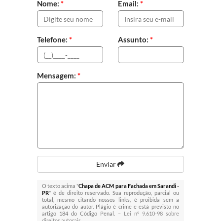
Nome:
*
Email:
*
Telefone:
*
Assunto:
*
Mensagem:
*
Enviar
O texto acima "
Chapa de ACM para Fachada em Sarandi -
PR
" é de direito reservado. Sua reprodução, parcial ou
total, mesmo citando nossos links, é proibida sem a
autorização do autor. Plágio é crime e está previsto no
artigo 184 do Código Penal. –
Lei n° 9.610-98 sobre
direitos autorais
.