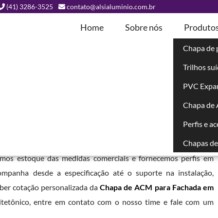
(41) 3286-3525
contato@alsialuminio.com.br
Home
Sobre nós
Produto
Chapa de 
Trilhos su
da em Toledo -
PVC Expa
Chapa de
Perfis e a
Chapas de 
 ampla variedade de cores foscas e brilhantes. Trabalhamos
emos estoque das medidas comerciais e fornecemos perfis em
ompanha desde a especificação até o suporte na instalação,
eber cotação personalizada da
Chapa de ACM para Fachada em
tetônico, entre em contato com o nosso time e fale com um