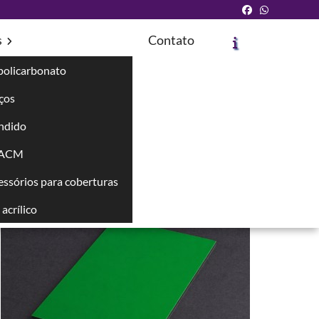
s
Contato
policarbonato
íços
ndido
Solicite um Orçamento
Chame no WhatsApp
 ACM
cessórios para coberturas
Informações
acrílico