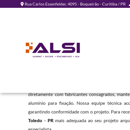
Rua Carlos Essenfelder, 4095 - Boqueirão - Curitiba / PR
Chapa de ACM para Facha
PR
Home
»
Informações
»
Chapa de ACM para Fachada em Toledo - PR
Em nossa empresa, oferecemos este material em
diretamente com fabricantes consagrados, mant
alumínio para fixação. Nossa equipe técnica ac
garantindo conformidade com o projeto. Para rec
Toledo - PR
mais adequada ao seu projeto arqui
especialista.