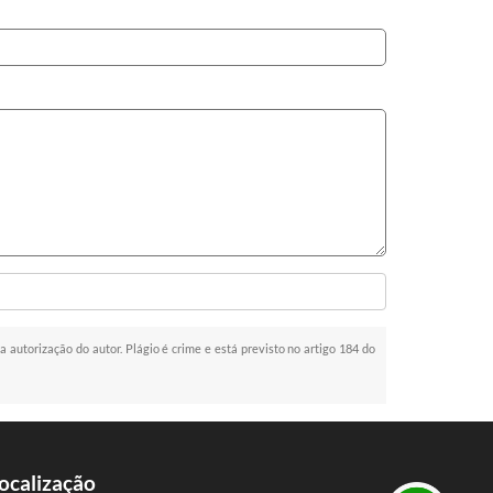
 a autorização do autor. Plágio é crime e está previsto no artigo 184 do
ocalização