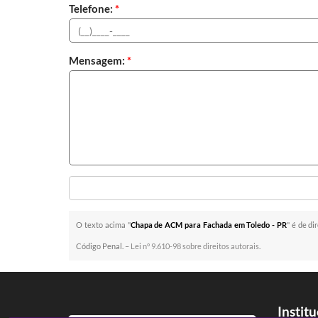
Telefone:
*
Mensagem:
*
O texto acima "
Chapa de ACM para Fachada em Toledo - PR
" é de di
Código Penal. –
Lei n° 9.610-98 sobre direitos autorais
.
Instit