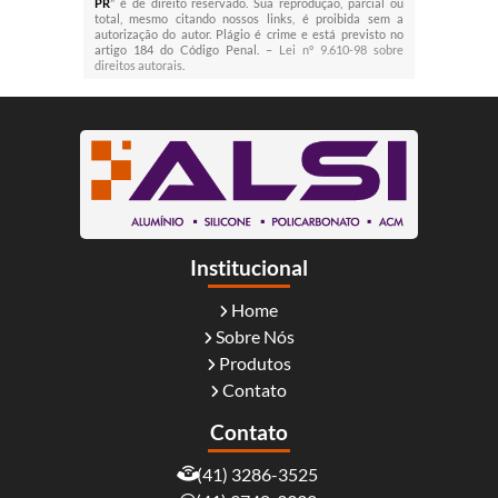
PR
" é de direito reservado. Sua reprodução, parcial ou
total, mesmo citando nossos links, é proibida sem a
autorização do autor. Plágio é crime e está previsto no
artigo 184 do Código Penal. –
Lei n° 9.610-98 sobre
direitos autorais
.
Institucional
Home
Sobre Nós
Produtos
Contato
Contato
(41) 3286-3525