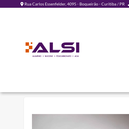
Rua Carlos Essenfelder, 4095 - Boqueirão - Curitiba / PR
CHA