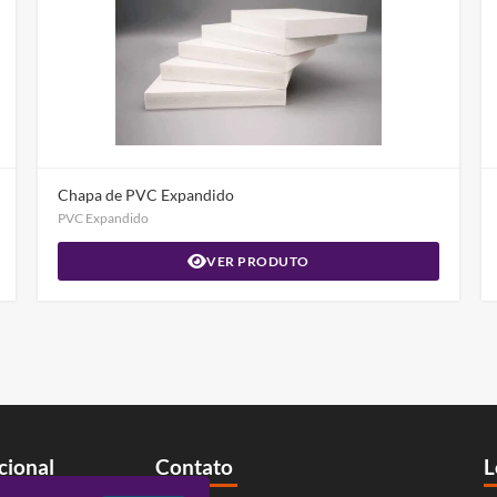
Chapa de PVC Expandido
PVC Expandido
VER PRODUTO
ucional
Contato
L