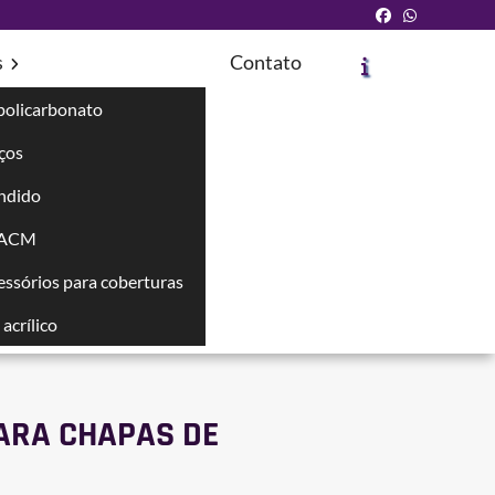
s
Contato
policarbonato
íços
OLICARBONATO
ndido
 ACM
cessórios para coberturas
acrílico
PARA CHAPAS DE