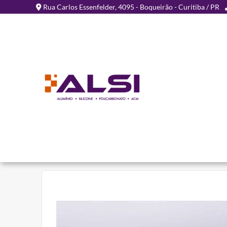
Rua Carlos Essenfelder, 4095 - Boqueirão - Curitiba / PR
PERFIS E AC